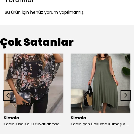
Yorumlar
Bu ürün için henüz yorum yapılmamış.
Çok Satanlar
Simala
Simala
Kadın Kısa Kollu Yuvarlak Yaka çiçek Baskılı Asimetrik Kesim şifon Bluz
Kadın çan Dokuma Kumaş V Yaka Asimetrik Kesim Elbise