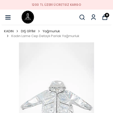
ARGO
YENI SEZON ÜRÜNLER
0
KADIN
DIŞ GİYİM
Yağmurluk
Kadın Lame Cep Detaylı Parlak Yağmurluk