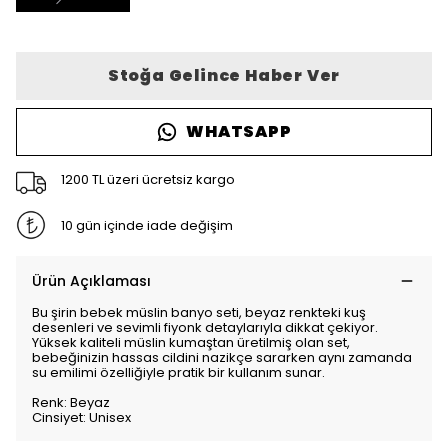
Stoğa Gelince Haber Ver
WHATSAPP
1200 TL üzeri ücretsiz kargo
10 gün içinde iade değişim
Ürün Açıklaması
Bu şirin bebek müslin banyo seti, beyaz renkteki kuş
desenleri ve sevimli fiyonk detaylarıyla dikkat çekiyor.
Yüksek kaliteli müslin kumaştan üretilmiş olan set,
bebeğinizin hassas cildini nazikçe sararken aynı zamanda
su emilimi özelliğiyle pratik bir kullanım sunar.
Renk: Beyaz
Cinsiyet: Unisex