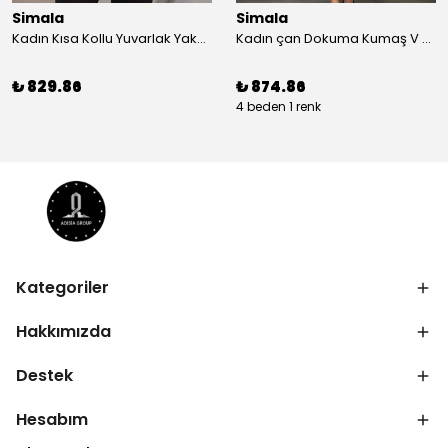
Simala
Simala
Kadın Kısa Kollu Yuvarlak Yaka çiçek Baskılı Asimetrik Kesim şifon Bluz
Kadın çan Dokuma Kumaş V Yaka Asimetrik Kesim Elbise
₺ 829.86
₺ 874.86
4 beden 1 renk
Kategoriler
Hakkımızda
Destek
Hesabım