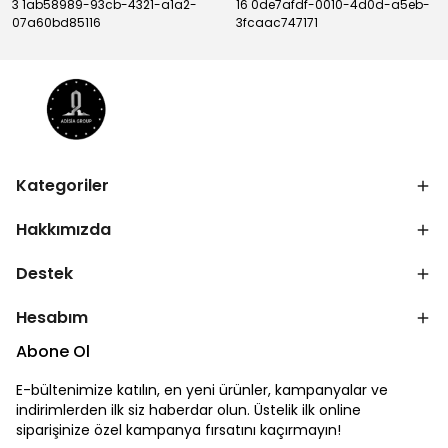
3 1ab58989-93cb-4321-a1a2-
16 0de7afdf-0010-4d0d-a5eb-
07a60bd85116
3fcaac747171
Kategoriler
Hakkımızda
Destek
Hesabım
Abone Ol
E-bültenimize katılın, en yeni ürünler, kampanyalar ve
indirimlerden ilk siz haberdar olun. Üstelik ilk online
siparişinize özel kampanya fırsatını kaçırmayın!