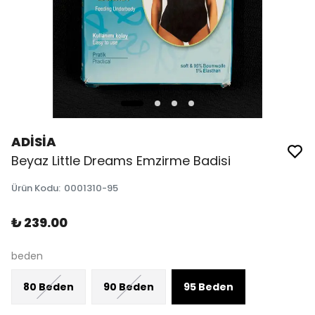
ADİSİA
Beyaz Little Dreams Emzirme Badisi
Ürün Kodu
:
0001310-95
₺ 239.00
beden
80 Beden
90 Beden
95 Beden