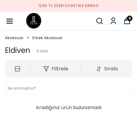
1200 TL ÜZERI ÜCRETSIZ KARGO
0
Aksesuar
Erkek Aksesuar
Eldiven
0
ürün
Filtrele
Sırala
Aradığınız ürün bulunamadı