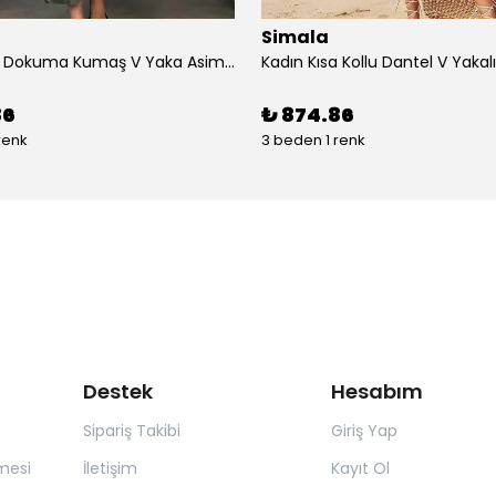
Simala
Kadın çan Dokuma Kumaş V Yaka Asimetrik Kesim Elbise
86
₺ 874.86
renk
3 beden 1 renk
Destek
Hesabım
Sipariş Takibi
Giriş Yap
mesi
İletişim
Kayıt Ol