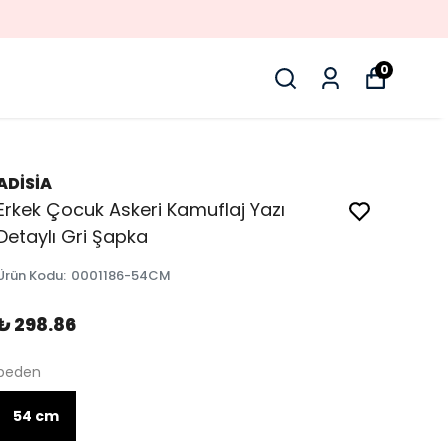
0
ADİSİA
Erkek Çocuk Askeri Kamuflaj Yazı
Detaylı Gri Şapka
Ürün Kodu
:
0001186-54CM
₺ 298.86
beden
54 cm