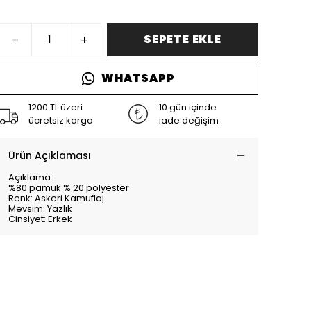
SEPETE EKLE
WHATSAPP
1200 TL üzeri
10 gün içinde
ücretsiz kargo
iade değişim
Ürün Açıklaması
Açıklama:
%80 pamuk % 20 polyester
Renk: Askeri Kamuflaj
Mevsim: Yazlık
Cinsiyet: Erkek