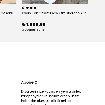
Simala
Sima
Kadın Kısa Kollu Dantel V Yakalı Desenli Süprem Elbise
Kadın Tek Omuzu Açık Omuzlardan Kurdela Detaylı çift Renkli Ithal Krep Elbise
₺ 1,009.86
₺ 87
3 beden 1 renk
4 beden
Abone Ol
E-bültenimize katılın, en yeni ürünler,
kampanyalar ve indirimlerden ilk siz
haberdar olun. Üstelik ilk online