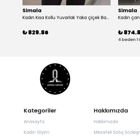
Simala
Simala
Simala Kadın Kısa Kollu V Yaka Şık Uzun Elbise
Kadın Kısa Kollu Yuvarlak Yaka çiçek Baskılı Asimetrik Kesim şifon Bluz
₺ 829.86
₺ 874.
4 beden 1 
Kategoriler
Hakkımızda
Anasayfa
Hakkımızda
Kadın Giyim
Mesafeli Satış Sözleş