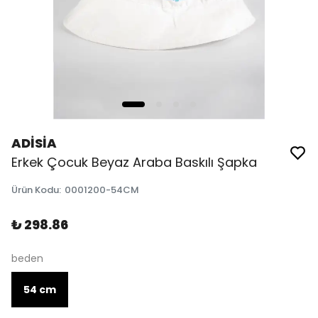
ADİSİA
Erkek Çocuk Beyaz Araba Baskılı Şapka
Ürün Kodu
:
0001200-54CM
₺ 298.86
beden
54 cm