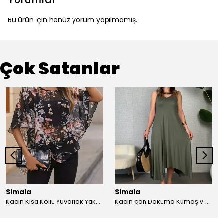
Yorumlar
Bu ürün için henüz yorum yapılmamış.
Çok Satanlar
Simala
Simala
Kadın Kısa Kollu Yuvarlak Yaka çiçek Baskılı Asimetrik Kesim şifon Bluz
Kadın çan Dokuma Kumaş V Yaka Asimetrik Kesim Elbise