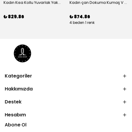
Kadın Kısa Kollu Yuvarlak Yaka çiçek Baskılı Asimetrik Kesim şifon Bluz
Kadın çan Dokuma Kumaş V Yaka Asimetrik Kesim Elbise
₺ 829.86
₺ 874.86
4 beden 1 renk
Kategoriler
Hakkımızda
Destek
Hesabım
Abone Ol