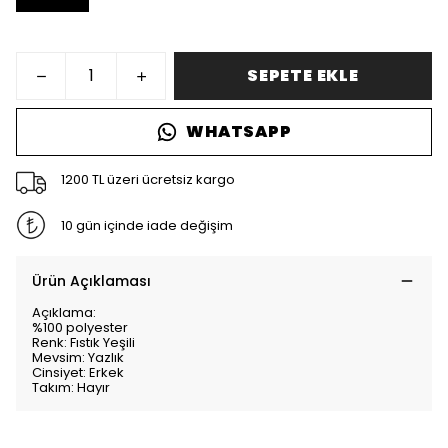
SEPETE EKLE
WHATSAPP
1200 TL üzeri ücretsiz kargo
10 gün içinde iade değişim
Ürün Açıklaması
Açıklama:
%100 polyester
Renk: Fıstık Yeşili
Mevsim: Yazlık
Cinsiyet: Erkek
Takım: Hayır