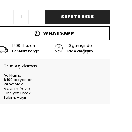
SEPETE EKLE
WHATSAPP
1200 TL üzeri
10 gün içinde
ücretsiz kargo
iade değişim
Ürün Açıklaması
Açıklama:
%100 polyester
Renk: Mavi
Mevsim: Yazlık
Cinsiyet: Erkek
Takım: Hayır