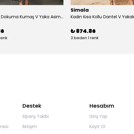
Simala
Kadın çan Dokuma Kumaş V Yaka Asimetrik Kesim Elbise
86
₺ 874.86
renk
3 beden 1 renk
Destek
Hesabım
Sipariş Takibi
Giriş Yap
mesi
İletişim
Kayıt Ol