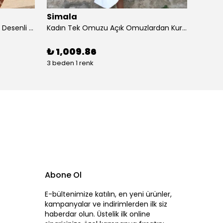
Simala
Sima
Kadın Kısa Kollu Dantel V Yakalı Desenli Süprem Elbise
Kadın Tek Omuzu Açık Omuzlardan Kurdela Detaylı çift Renkli Ithal Krep Elbise
₺ 1,009.86
₺ 87
3 beden 1 renk
4 beden
Abone Ol
E-bültenimize katılın, en yeni ürünler,
kampanyalar ve indirimlerden ilk siz
haberdar olun. Üstelik ilk online