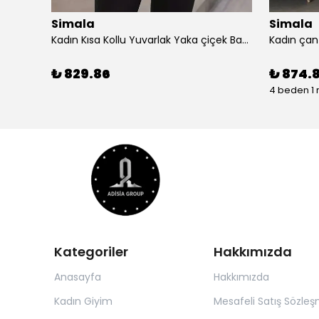
Simala
Simala
Simala Kadın Kısa Kollu V Yaka Şık Uzun Elbise
Kadın Kısa Kollu Yuvarlak Yaka çiçek Baskılı Asimetrik Kesim şifon Bluz
₺ 829.86
₺ 874.
4 beden 1 
Kategoriler
Hakkımızda
Anasayfa
Hakkımızda
Kadın Giyim
Mesafeli Satış Sözleş