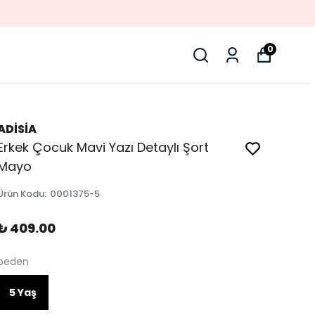
0
ADİSİA
Erkek Çocuk Mavi Yazı Detaylı Şort
Mayo
Ürün Kodu
:
0001375-5
₺ 409.00
beden
5 Yaş