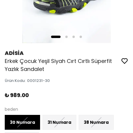
ADİSİA
Erkek Çocuk Yeşil Siyah Cırt Cırtlı Süperfit
Yazlık Sandalet
Ürün Kodu
:
0001231-30
₺ 989.00
beden
30 Numara
31 Numara
38 Numara