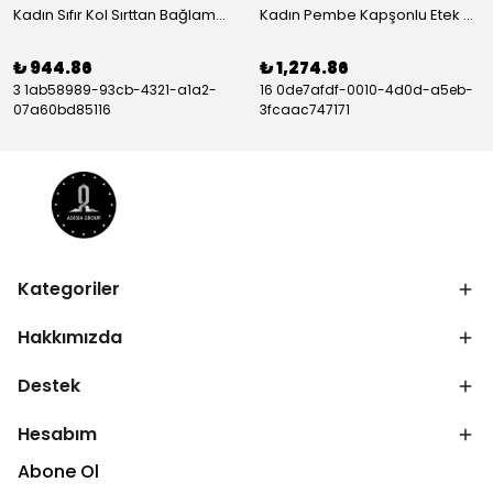
Kadın Sıfır Kol Sırttan Bağlamalı Fırfırlı çiçek Desenli Süprem Elbise - ADS-164603-S-M
Kadın Pembe Kapşonlu Etek Ucu Detay Arma Ters Dikiş Gorunumlu Ikili Takım - ADS-135048-3XL
₺ 944.86
₺ 1,274.86
3 1ab58989-93cb-4321-a1a2-
16 0de7afdf-0010-4d0d-a5eb-
07a60bd85116
3fcaac747171
Kategoriler
Hakkımızda
Destek
Hesabım
Abone Ol