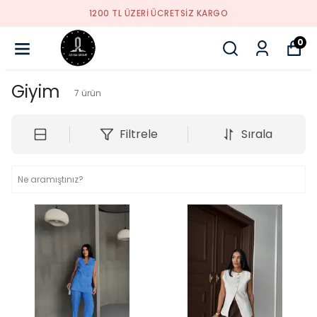
YENI SEZON ÜRÜNLER
0
Giyim
7
ürün
Filtrele
Sırala