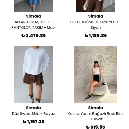
Simala
Simala
JAKAR KUMAŞ YELEK -
GOLD DÜĞME DETAYLI YELEK -
PANTOLON TAKIM - Mavi
Siyah
₺ 2,479.86
₺ 1,189.86
Simala
Simala
Düz SweatShirt - Beyaz
Kolsuz Yarım Bağazlı Badi Bluz
- Beyaz
₺ 1,197.36
₺ 619.86