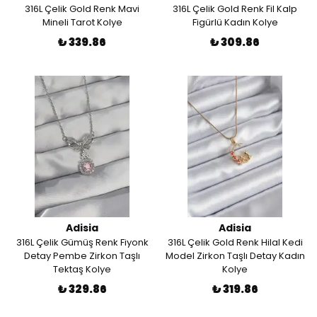
316L Çelik Gold Renk Mavi
316L Çelik Gold Renk Fil Kalp
Mineli Tarot Kolye
Figürlü Kadın Kolye
₺ 339.86
₺ 309.86
Adisia
Adisia
316L Çelik Gümüş Renk Fiyonk
316L Çelik Gold Renk Hilal Kedi
Detay Pembe Zirkon Taşlı
Model Zirkon Taşlı Detay Kadın
Tektaş Kolye
Kolye
₺ 329.86
₺ 319.86