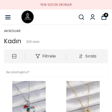
YENI SEZON ÜRÜNLER
0
AKSESUAR
Kadın
203
ürün
Filtrele
Sırala