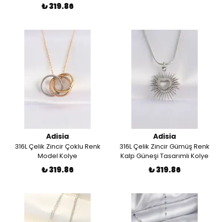
₺ 319.86
Adisia
Adisia
316L Çelik Zincir Çoklu Renk
316L Çelik Zincir Gümüş Renk
Model Kolye
Kalp Güneşi Tasarımlı Kolye
₺ 319.86
₺ 319.86