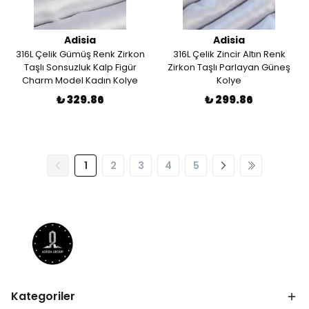
Adisia
Adisia
316L Çelik Gümüş Renk Zirkon
316L Çelik Zincir Altın Renk
Taşlı Sonsuzluk Kalp Figür
Zirkon Taşlı Parlayan Güneş
Charm Model Kadın Kolye
Kolye
₺ 329.86
₺ 299.86
1
2
3
4
5
Kategoriler