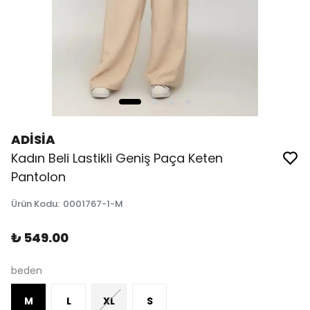
ADİSİA
Kadın Beli Lastikli Geniş Paça Keten
Pantolon
Ürün Kodu
:
0001767-1-M
₺ 549.00
beden
M
L
XL
S