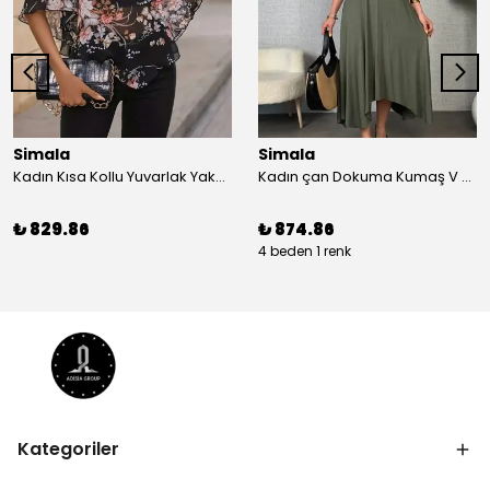
Simala
Simala
Kadın Kısa Kollu Yuvarlak Yaka çiçek Baskılı Asimetrik Kesim şifon Bluz
Kadın çan Dokuma Kumaş V Yaka Asimetrik Kesim Elbise
₺ 829.86
₺ 874.86
4 beden 1 renk
Kategoriler