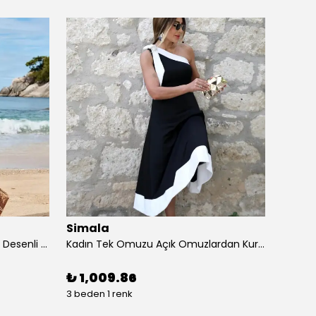
Simala
Sima
Kadın Kısa Kollu Dantel V Yakalı Desenli Süprem Elbise
Kadın Tek Omuzu Açık Omuzlardan Kurdela Detaylı çift Renkli Ithal Krep Elbise
₺ 1,009.86
₺ 87
3 beden 1 renk
4 beden