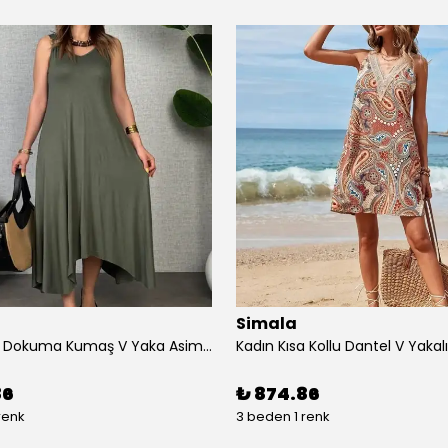
Simala
Kadın çan Dokuma Kumaş V Yaka Asimetrik Kesim Elbise
86
₺ 874.86
renk
3 beden 1 renk