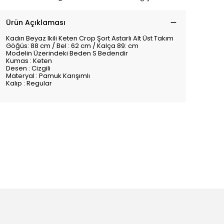
Ürün Açıklaması
Kadın Beyaz Ikili Keten Crop Şort Astarlı Alt Üst Takım
Göğüs: 88 cm / Bel : 62 cm / Kalça 89: cm
Modelin Üzerindeki Beden S Bedendir
Kumas : Keten
Desen : Cizgili
Materyal : Pamuk Karışımlı
Kalıp : Regular