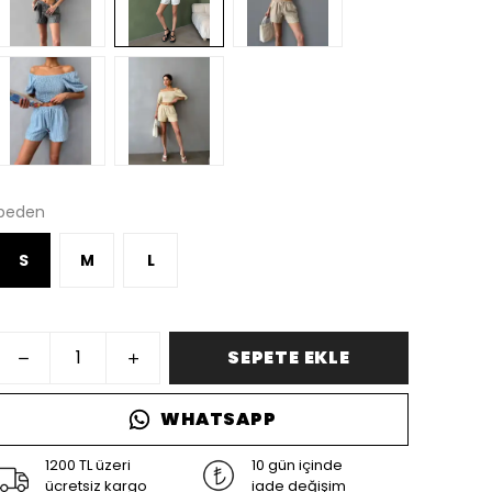
beden
S
M
L
SEPETE EKLE
WHATSAPP
1200 TL üzeri
10 gün içinde
ücretsiz kargo
iade değişim