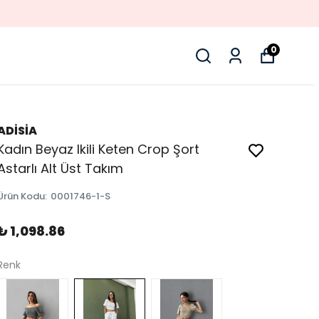
0
ADİSİA
Kadın Beyaz Ikili Keten Crop Şort
Astarlı Alt Üst Takım
Ürün Kodu
:
0001746-1-S
₺ 1,098.86
Renk