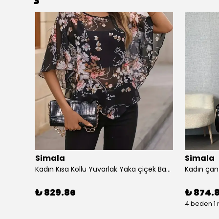
Simala
Simala
Simala Kadın Kısa Kollu V Yaka Şık Uzun Elbise
Kadın Kısa Kollu Yuvarlak Yaka çiçek Baskılı Asimetrik Kesim şifon Bluz
₺ 829.86
₺ 874.
4 beden 1 