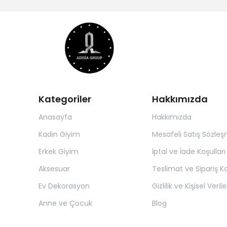
Kategoriler
Hakkımızda
Anasayfa
Hakkımızda
Kadın Giyim
Mesafeli Satış Sözleş
Erkek Giyim
İptal ve İade Koşulları
Aksesuar
Teslimat ve Sipariş Ko
Ev Dekorasyon
Gizlilik ve Kişisel Verile
Anne ve Çocuk
Blog