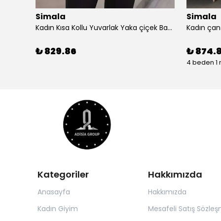
Simala
Simala
Simala Kadın Kısa Kollu V Yaka Şık Uzun Elbise
Kadın Kısa Kollu Yuvarlak Yaka çiçek Baskılı Asimetrik Kesim şifon Bluz
₺ 829.86
₺ 874.
4 beden 1 
Kategoriler
Hakkımızda
Anasayfa
Hakkımızda
Kadın Giyim
Mesafeli Satış Sözleş