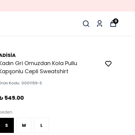
0
ADİSİA
Kadın Gri Omuzdan Kola Pullu
Kapşonlu Cepli Sweatshirt
Ürün Kodu
:
0001159-S
₺ 549.00
beden
S
M
L