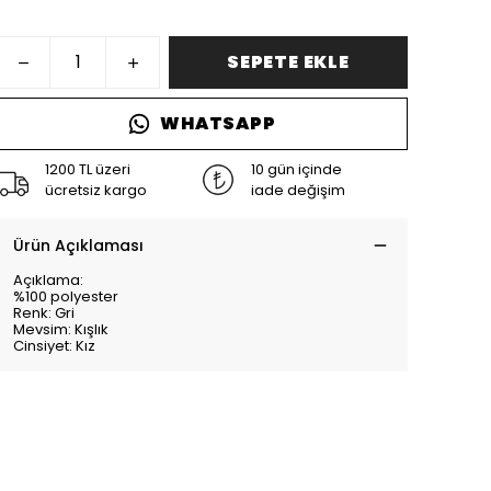
SEPETE EKLE
WHATSAPP
1200 TL üzeri
10 gün içinde
ücretsiz kargo
iade değişim
Ürün Açıklaması
Açıklama:
%100 polyester
Renk: Gri
Mevsim: Kışlık
Cinsiyet: Kız