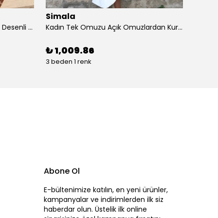
Simala
Sima
Kadın Kısa Kollu Dantel V Yakalı Desenli Süprem Elbise
Kadın Tek Omuzu Açık Omuzlardan Kurdela Detaylı çift Renkli Ithal Krep Elbise
₺ 1,009.86
₺ 87
3 beden 1 renk
4 beden
Abone Ol
E-bültenimize katılın, en yeni ürünler,
kampanyalar ve indirimlerden ilk siz
haberdar olun. Üstelik ilk online