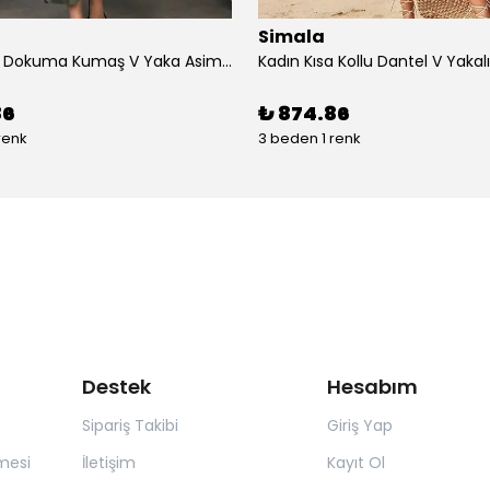
Simala
Kadın çan Dokuma Kumaş V Yaka Asimetrik Kesim Elbise
86
₺ 874.86
renk
3 beden 1 renk
Destek
Hesabım
Sipariş Takibi
Giriş Yap
mesi
İletişim
Kayıt Ol