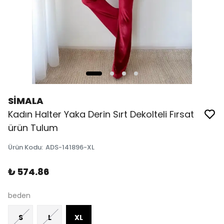
SİMALA
Kadın Halter Yaka Derin Sırt Dekolteli Fırsat
ürün Tulum
Ürün Kodu
:
ADS-141896-XL
₺ 574.86
beden
S
L
XL