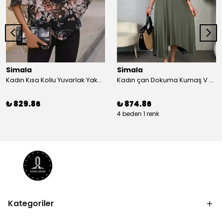
Simala
Simala
Kadın Kısa Kollu Yuvarlak Yaka çiçek Baskılı Asimetrik Kesim şifon Bluz
Kadın çan Dokuma Kumaş V Yaka Asimetrik Kesim Elbise
₺ 829.86
₺ 874.86
4 beden 1 renk
Kategoriler