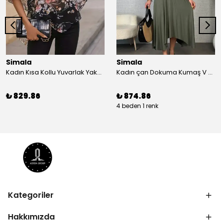
Simala
Simala
Kadın Kısa Kollu Yuvarlak Yaka çiçek Baskılı Asimetrik Kesim şifon Bluz
Kadın çan Dokuma Kumaş V Yaka Asimetrik Kesim Elbise
₺ 829.86
₺ 874.86
4 beden 1 renk
Kategoriler
Hakkımızda