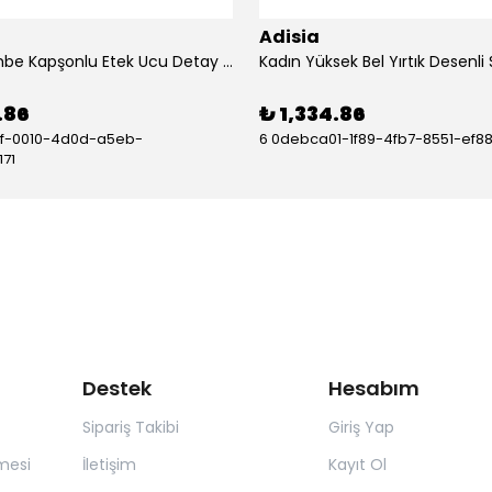
Adisia
Kadın Pembe Kapşonlu Etek Ucu Detay Arma Ters Dikiş Gorunumlu Ikili Takım - ADS-135048-3XL
.86
₺ 1,334.86
df-0010-4d0d-a5eb-
6 0debca01-1f89-4fb7-8551-ef8
71
Destek
Hesabım
Sipariş Takibi
Giriş Yap
mesi
İletişim
Kayıt Ol