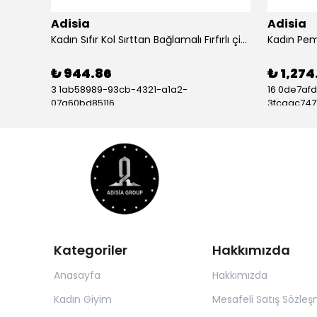
Adisia
Adisia
Kadın Askılı Omuzdan Bağlamalı Kruvaze Yakalı Uzun Yırtmaçlı Janjan Krep Elbise - ADS-170005-S-M
Kadın Sıfır Kol Sırttan Bağlamalı Fırfırlı çiçek Desenli Süprem Elbise - ADS-164603-S-M
₺ 944.86
₺ 1,274
3 1ab58989-93cb-4321-a1a2-
16 0de7af
07a60bd85116
3fcaac7471
Kategoriler
Hakkımızda
Anasayfa
Hakkımızda
Kadın Giyim
Mesafeli Satış Sözleş