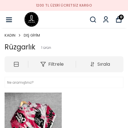
1200 TL ÜZERI ÜCRETSIZ KARGO
0
KADIN
DIŞ GİYİM
Rüzgarlık
1
ürün
Filtrele
Sırala