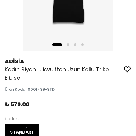
ADİSİA
Kadın Siyah Luisvuitton Uzun Kollu Triko
Elbise
Ürün Kodu
:
0001439-STD
₺ 579.00
beden
STANDART