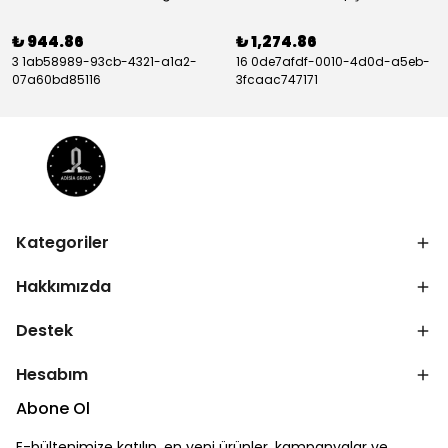
₺ 944.86
₺ 1,274.86
3 1ab58989-93cb-4321-a1a2-
16 0de7afdf-0010-4d0d-a5eb-
07a60bd85116
3fcaac747171
Kategoriler
Hakkımızda
Destek
Hesabım
Abone Ol
E-bültenimize katılın, en yeni ürünler, kampanyalar ve