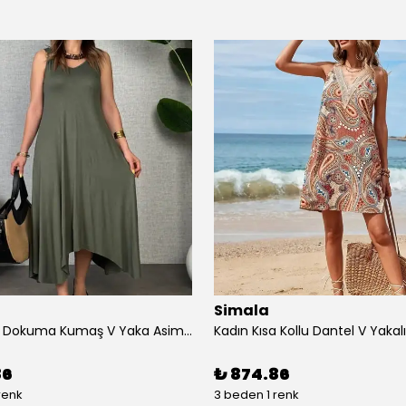
Simala
Kadın çan Dokuma Kumaş V Yaka Asimetrik Kesim Elbise
86
₺ 874.86
renk
3 beden 1 renk