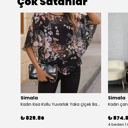
Çok Satanlar
Simala
Simala
Simala Kadın Kısa Kollu V Yaka Şık Uzun Elbise
Kadın Kısa Kollu Yuvarlak Yaka çiçek Baskılı Asimetrik Kesim şifon Bluz
₺ 829.86
₺ 874.
4 beden 1 