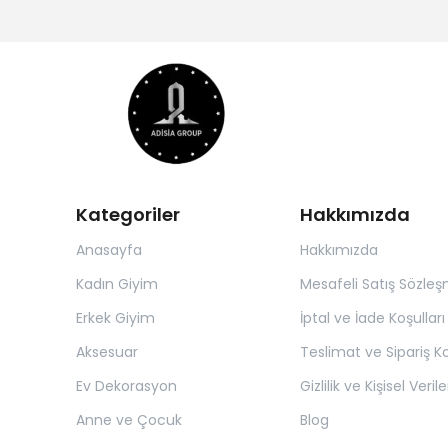
Kategoriler
Hakkımızda
Anasayfa
Hakkımızda
Kadın Giyim
Mesafeli Satış Sözleş
Erkek Giyim
İptal ve İade Koşulları
Aksesuar
Teslimat ve Sipariş Ko
Ev Dekorasyon
Gizlilik ve Kişisel Verile
Anne ve Çocuk
Blog