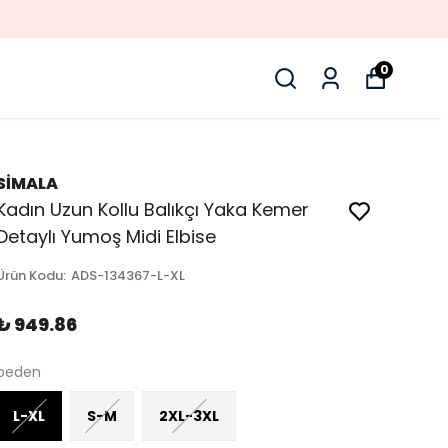
0
SİMALA
Kadın Uzun Kollu Balıkçı Yaka Kemer
Detaylı Yumoş Midi Elbise
Ürün Kodu
:
ADS-134367-L-XL
₺ 949.86
beden
L-XL
S-M
2XL-3XL