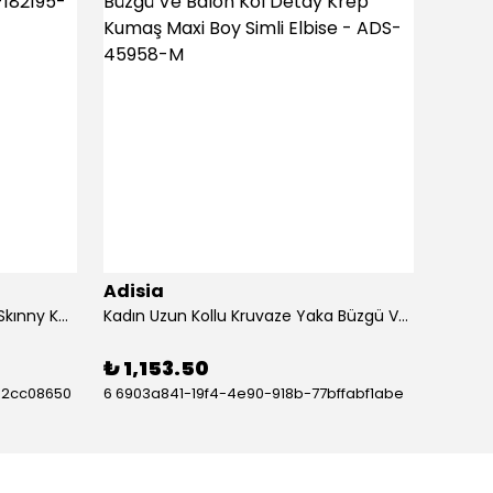
Adisia
Adisi
Kadın Yüksek Bel Yırtık Desenli Skınny Kot Pantolon - ADS-182195-M
Kadın Uzun Kollu Kruvaze Yaka Büzgü Ve Balon Kol Detay Krep Kumaş Maxi Boy Simli Elbise - ADS-45958-M
₺ 1,153.50
₺ 86
82cc08650
6 6903a841-19f4-4e90-918b-77bffabf1abe
3 0c78
2e2a2