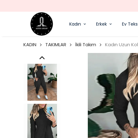
Kadın
Erkek
Ev Tekst
KADIN
TAKIMLAR
İkili Takım
Kadın Uzun Kol