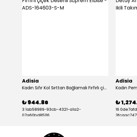
Adisia
Adisia
Kadın çan Dokuma Kumaş V Yaka Asimetrik Kesim Elbise
Kadın Sıfır Kol Sırttan Bağlamalı Fırfırlı çiçek Desenli Süprem Elbise - ADS-164603-S-M
₺ 944.86
₺ 1,274
3 1ab58989-93cb-4321-a1a2-
16 0de7af
07a60bd85116
3fcaac7471