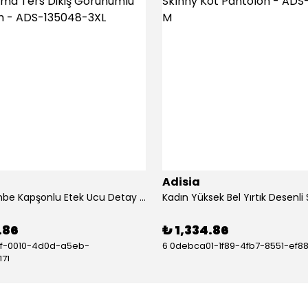
Adisia
Kadın Pembe Kapşonlu Etek Ucu Detay Arma Ters Dikiş Gorunumlu Ikili Takım - ADS-135048-3XL
.86
₺ 1,334.86
df-0010-4d0d-a5eb-
6 0debca01-1f89-4fb7-8551-ef8
71