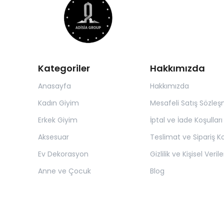
Kategoriler
Hakkımızda
Anasayfa
Hakkımızda
Kadın Giyim
Mesafeli Satış Sözleş
Erkek Giyim
İptal ve İade Koşulları
Aksesuar
Teslimat ve Sipariş Ko
Ev Dekorasyon
Gizlilik ve Kişisel Verile
Anne ve Çocuk
Blog