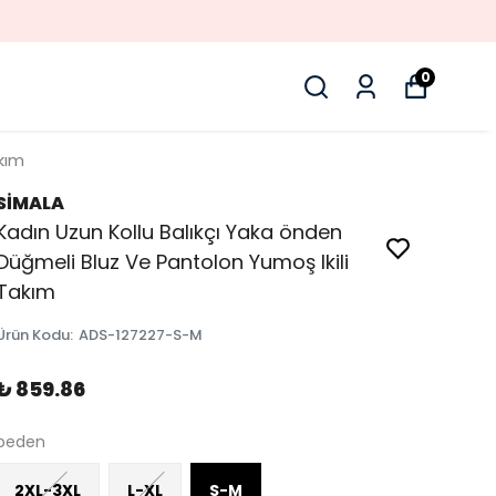
0
kım
SİMALA
Kadın Uzun Kollu Balıkçı Yaka önden
Düğmeli Bluz Ve Pantolon Yumoş Ikili
Takım
Ürün Kodu
:
ADS-127227-S-M
₺ 859.86
beden
2XL-3XL
L-XL
S-M