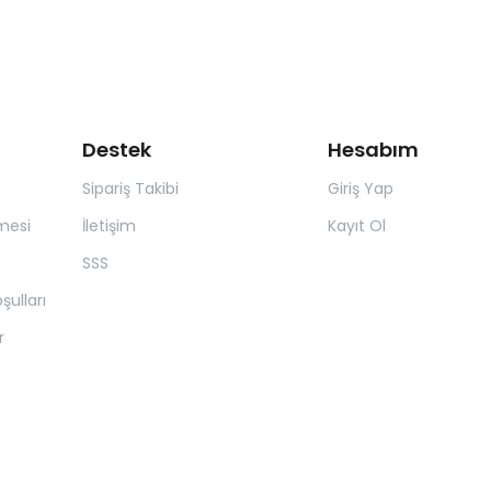
Destek
Hesabım
Sipariş Takibi
Giriş Yap
mesi
İletişim
Kayıt Ol
SSS
şulları
r