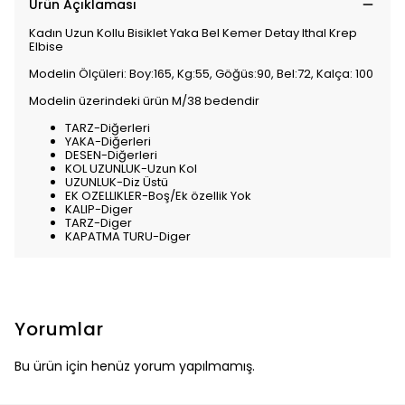
Ürün Açıklaması
Kadın Uzun Kollu Bisiklet Yaka Bel Kemer Detay Ithal Krep
Elbise
Modelin Ölçüleri: Boy:165, Kg:55, Göğüs:90, Bel:72, Kalça: 100
Modelin üzerindeki ürün M/38 bedendir
TARZ-Diğerleri
YAKA-Diğerleri
DESEN-Diğerleri
KOL UZUNLUK-Uzun Kol
UZUNLUK-Diz Üstü
EK OZELLIKLER-Boş/Ek özellik Yok
KALIP-Diger
TARZ-Diger
KAPATMA TURU-Diger
Yorumlar
Bu ürün için henüz yorum yapılmamış.