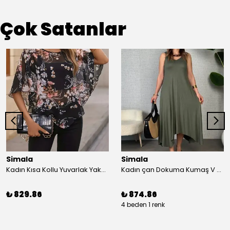
Çok Satanlar
Simala
Simala
Kadın Kısa Kollu Yuvarlak Yaka çiçek Baskılı Asimetrik Kesim şifon Bluz
Kadın çan Dokuma Kumaş V Yaka Asimetrik Kesim Elbise
₺ 829.86
₺ 874.86
4 beden 1 renk