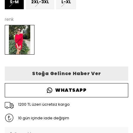
S-M
2XL-3XL
L-XL
renk
Stoğa Gelince Haber Ver
WHATSAPP
1200 TL üzeri ücretsiz kargo
10 gün içinde iade değişim