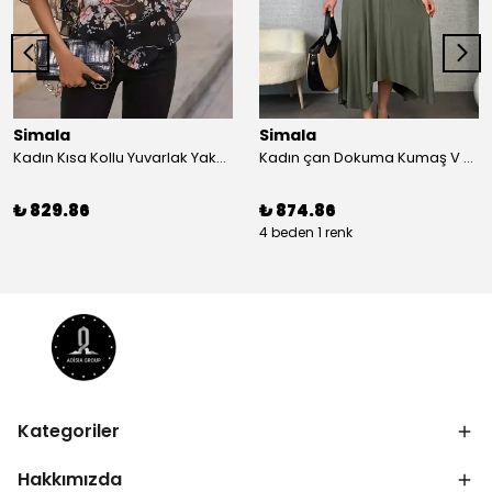
Simala
Simala
Kadın Kısa Kollu Yuvarlak Yaka çiçek Baskılı Asimetrik Kesim şifon Bluz
Kadın çan Dokuma Kumaş V Yaka Asimetrik Kesim Elbise
₺ 829.86
₺ 874.86
4 beden 1 renk
Kategoriler
Hakkımızda