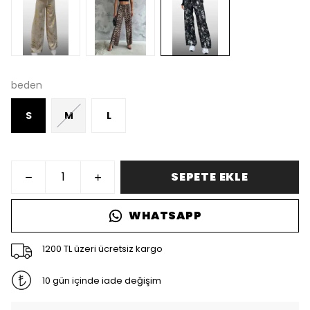
beden
S
M
L
SEPETE EKLE
WHATSAPP
1200 TL üzeri ücretsiz kargo
10 gün içinde iade değişim