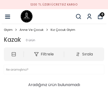
1200 TL ÜZERI ÜCRETSIZ KARGO
0
Giyim
Anne Ve Çocuk
Kız Çocuk Giyim
Kazak
0
ürün
Filtrele
Sırala
Aradığınız ürün bulunamadı