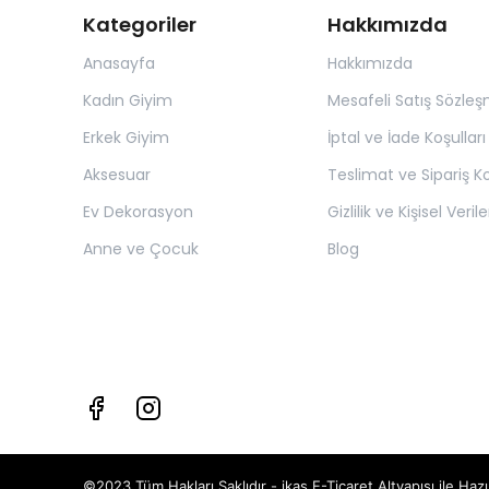
Kategoriler
Hakkımızda
Anasayfa
Hakkımızda
Kadın Giyim
Mesafeli Satış Sözleş
Erkek Giyim
İptal ve İade Koşulları
Aksesuar
Teslimat ve Sipariş Ko
Ev Dekorasyon
Gizlilik ve Kişisel Verile
Anne ve Çocuk
Blog
©2023 Tüm Hakları Saklıdır - ikas E-Ticaret
Altyapısı ile Hazı