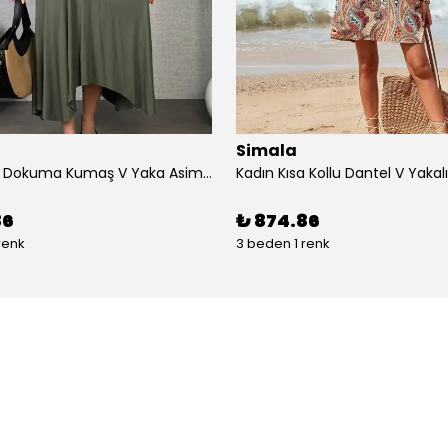
Simala
Kadın çan Dokuma Kumaş V Yaka Asimetrik Kesim Elbise
86
₺ 874.86
renk
3 beden 1 renk