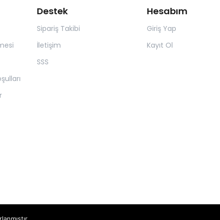
Destek
Hesabım
Sipariş Takibi
Giriş Yap
mesi
İletişim
Kayıt Ol
SSS
şulları
r
rlanmıştır.