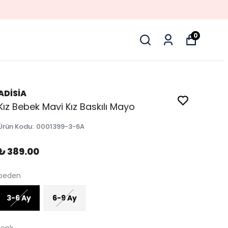
0
ADİSİA
Kız Bebek Mavi Kız Baskılı Mayo
Ürün Kodu
:
0001399-3-6A
₺ 389.00
beden
3-6 Ay
6-9 Ay