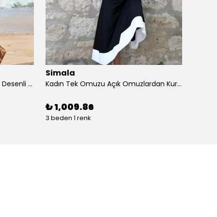
Simala
Sima
Kadın Kısa Kollu Dantel V Yakalı Desenli Süprem Elbise
Kadın Tek Omuzu Açık Omuzlardan Kurdela Detaylı çift Renkli Ithal Krep Elbise
₺ 1,009.86
₺ 87
3 beden 1 renk
4 beden