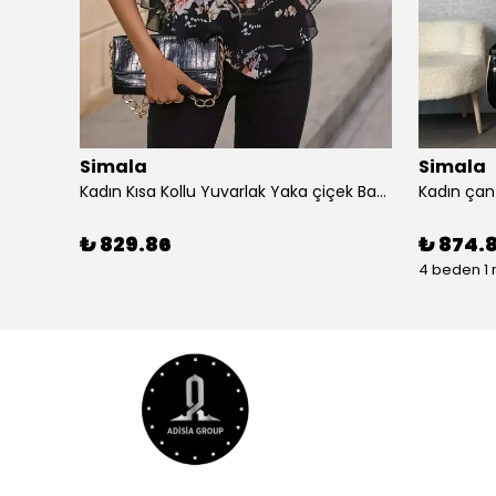
Simala
Simala
Simala Kadın Kısa Kollu V Yaka Şık Uzun Elbise
Kadın Kısa Kollu Yuvarlak Yaka çiçek Baskılı Asimetrik Kesim şifon Bluz
₺ 829.86
₺ 874.
4 beden 1 