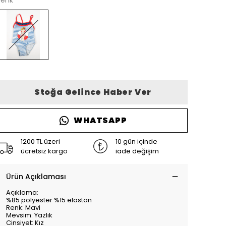
renk
Stoğa Gelince Haber Ver
WHATSAPP
1200 TL üzeri
10 gün içinde
ücretsiz kargo
iade değişim
Ürün Açıklaması
Açıklama:
%85 polyester %15 elastan
Renk: Mavi
Mevsim: Yazlık
Cinsiyet: Kız