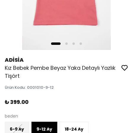
ADİSİA
Kız Bebek Pembe Beyaz Yaka Detaylı Yazlık
Tişört
Ürün Kodu
:
0001010-9-12
₺ 399.00
beden
6-9 Ay
9-12 Ay
18-24 Ay