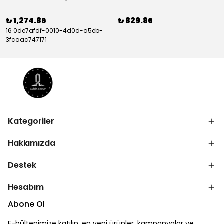
₺ 1,274.86
₺ 829.86
16 0de7afdf-0010-4d0d-a5eb-
3fcaac747171
Kategoriler
Hakkımızda
Destek
Hesabım
Abone Ol
E-bültenimize katılın, en yeni ürünler, kampanyalar ve