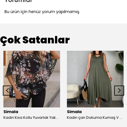
Yorumlar
Bu ürün için henüz yorum yapılmamış.
Çok Satanlar
Simala
Simala
Kadın Kısa Kollu Yuvarlak Yaka çiçek Baskılı Asimetrik Kesim şifon Bluz
Kadın çan Dokuma Kumaş V Yaka Asimetrik Kesim Elbise