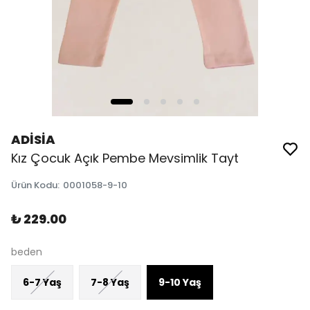
ADİSİA
Kız Çocuk Açık Pembe Mevsimlik Tayt
Ürün Kodu
:
0001058-9-10
₺ 229.00
beden
6-7 Yaş
7-8 Yaş
9-10 Yaş