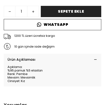
SEPETE EKLE
WHATSAPP
1200 TL üzeri ücretsiz kargo
10 gün içinde iade değişim
Ürün Açıklaması
Açıklama:
%95 pamuk %5 elastan
Renk: Pembe
Mevsim: Mevsimlik
Cinsiyet: Kız