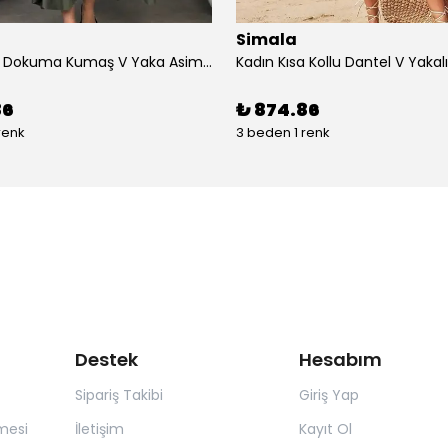
Simala
Kadın çan Dokuma Kumaş V Yaka Asimetrik Kesim Elbise
86
₺ 874.86
renk
3 beden 1 renk
Destek
Hesabım
Sipariş Takibi
Giriş Yap
mesi
İletişim
Kayıt Ol