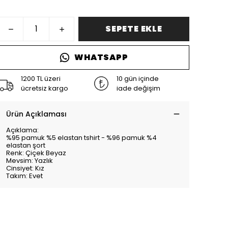
SEPETE EKLE
WHATSAPP
1200 TL üzeri
10 gün içinde
ücretsiz kargo
iade değişim
Ürün Açıklaması
Açıklama:
%95 pamuk %5 elastan tshirt - %96 pamuk %4
elastan şort
Renk: Çiçek Beyaz
Mevsim: Yazlık
Cinsiyet: Kız
Takım: Evet