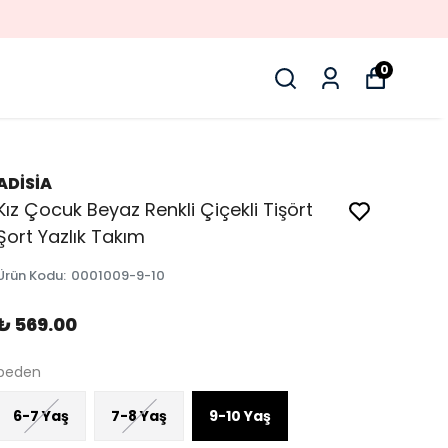
0
ADİSİA
Kız Çocuk Beyaz Renkli Çiçekli Tişört
Şort Yazlık Takım
Ürün Kodu
:
0001009-9-10
₺ 569.00
beden
6-7 Yaş
7-8 Yaş
9-10 Yaş