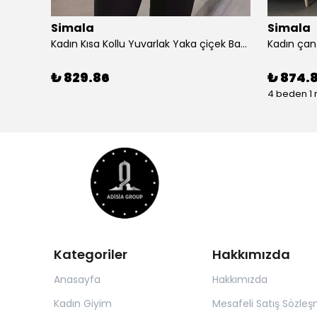
Simala
Simala
Simala Kadın Kısa Kollu V Yaka Şık Uzun Elbise
Kadın Kısa Kollu Yuvarlak Yaka çiçek Baskılı Asimetrik Kesim şifon Bluz
₺ 829.86
₺ 874.
4 beden 1 
Kategoriler
Hakkımızda
Anasayfa
Hakkımızda
Kadın Giyim
Mesafeli Satış Sözleş