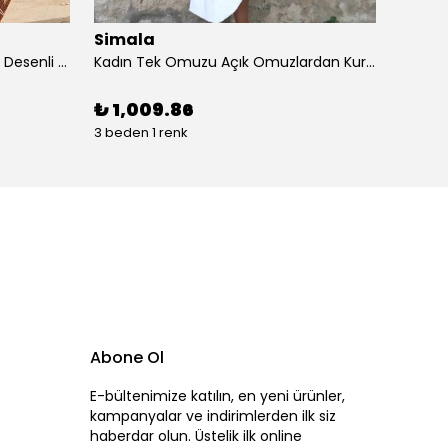
Simala
Sima
Kadın Kısa Kollu Dantel V Yakalı Desenli Süprem Elbise
Kadın Tek Omuzu Açık Omuzlardan Kurdela Detaylı çift Renkli Ithal Krep Elbise
₺ 1,009.86
₺ 87
3 beden 1 renk
4 beden
Abone Ol
E-bültenimize katılın, en yeni ürünler,
kampanyalar ve indirimlerden ilk siz
haberdar olun. Üstelik ilk online