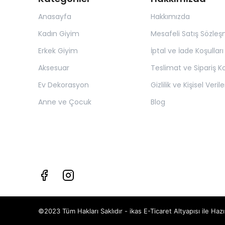
Anasayfa
Hakkımızda
Kadın Giyim
Mesafeli Satış Sözleş
Erkek Giyim
İptal ve İade Koşulları
Aksesuar
Teslimat ve Sipariş Ko
Ev Dekorasyon
Gizlilik ve Kişisel Verile
Anne ve Çocuk
Blog
©2023 Tüm Hakları Saklıdır - ikas E-Ticaret
Altyapısı ile Hazı