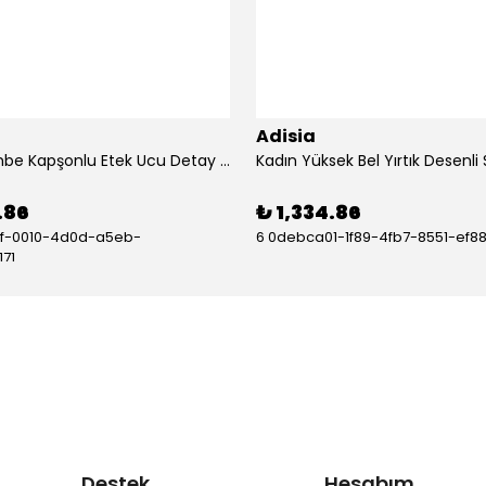
Adisia
Kadın Pembe Kapşonlu Etek Ucu Detay Arma Ters Dikiş Gorunumlu Ikili Takım - ADS-135048-3XL
.86
₺ 1,334.86
df-0010-4d0d-a5eb-
6 0debca01-1f89-4fb7-8551-ef8
71
Destek
Hesabım