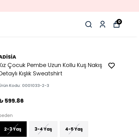
0
ADİSİA
Kız Çocuk Pembe Uzun Kollu Kuş Nakış
Detaylı Kışlık Sweatshirt
Ürün Kodu
:
0001033-2-3
₺ 599.86
beden
2-3 Yaş
3-4 Yaş
4-5 Yaş