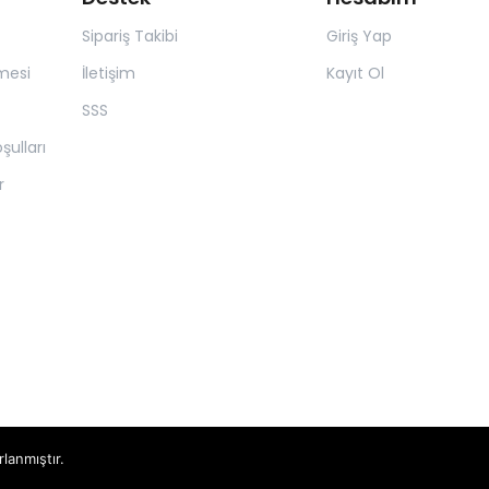
Sipariş Takibi
Giriş Yap
mesi
İletişim
Kayıt Ol
SSS
şulları
r
rlanmıştır.