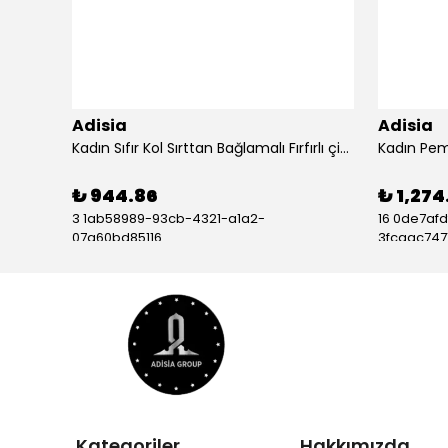
Adisia
Adisia
Kadın Kısa Kollu Dantel V Yakalı Desenli Süprem Elbise
Kadın Sıfır Kol Sırttan Bağlamalı Fırfırlı çiçek Desenli Süprem Elbise - ADS-164603-S-M
₺ 944.86
₺ 1,274
3 1ab58989-93cb-4321-a1a2-
16 0de7af
07a60bd85116
3fcaac7471
Kategoriler
Hakkımızda