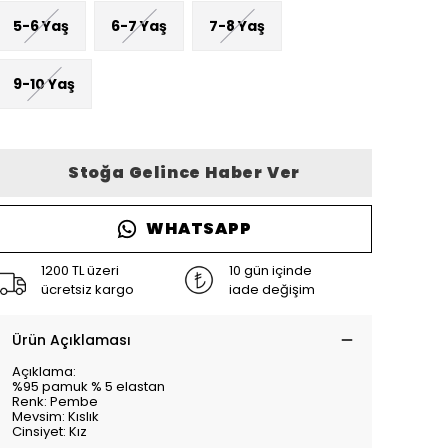
5-6 Yaş
6-7 Yaş
7-8 Yaş
9-10 Yaş
Stoğa Gelince Haber Ver
WHATSAPP
1200 TL üzeri
10 gün içinde
ücretsiz kargo
iade değişim
Ürün Açıklaması
Açıklama:
%95 pamuk % 5 elastan
Renk: Pembe
Mevsim: Kıslık
Cinsiyet: Kız