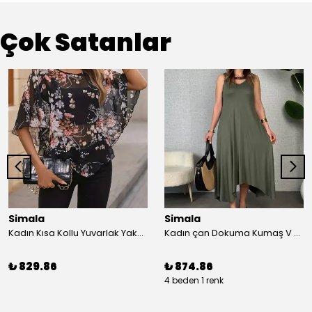
Çok Satanlar
Simala
Simala
Kadın Kısa Kollu Yuvarlak Yaka çiçek Baskılı Asimetrik Kesim şifon Bluz
Kadın çan Dokuma Kumaş V Yaka Asimetrik Kesim Elbise
₺ 829.86
₺ 874.86
4 beden 1 renk