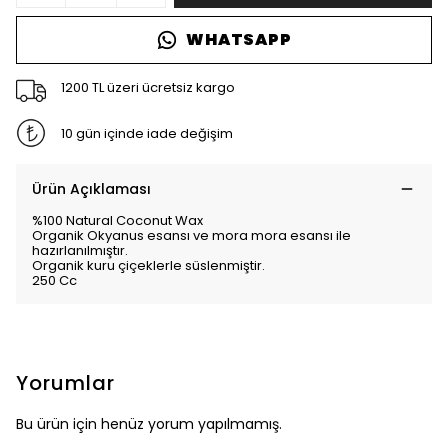
WHATSAPP
1200 TL üzeri ücretsiz kargo
10 gün içinde iade değişim
Ürün Açıklaması
%100 Natural Coconut Wax
Organik Okyanus esansı ve mora mora esansı ile
hazırlanılmıştır.
Organik kuru çiçeklerle süslenmiştir.
250 Cc
Yorumlar
Bu ürün için henüz yorum yapılmamış.