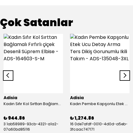
Çok Satanlar
Adisia
Adisia
Kadın Sıfır Kol Sırttan Bağlamalı Fırfırlı çiçek Desenli Süprem Elbise - ADS-164603-S-M
Kadın Pembe Kapşonlu Etek Ucu Detay Arma Ters Dikiş Gorunumlu Ikili Takım - ADS-135048-3XL
₺ 944.86
₺ 1,274.86
3 1ab58989-93cb-4321-a1a2-
16 0de7afdf-0010-4d0d-a5eb-
07a60bd85116
3fcaac747171