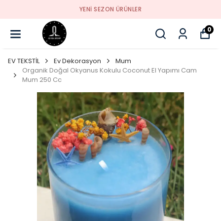
YENI SEZON ÜRÜNLER
0
EV TEKSTİL
Ev Dekorasyon
Mum
Organik Doğal Okyanus Kokulu Coconut El Yapımı Cam
Mum 250 Cc