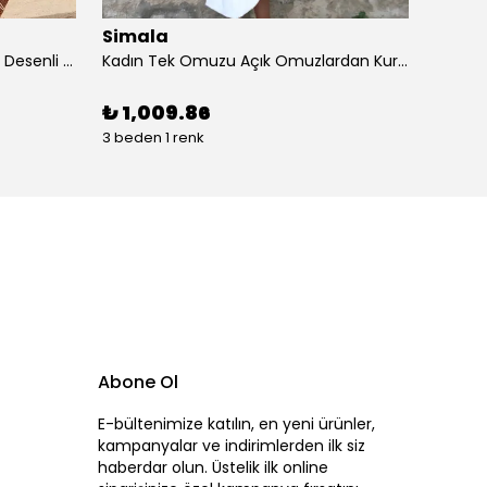
Simala
Sima
Kadın Kısa Kollu Dantel V Yakalı Desenli Süprem Elbise
Kadın Tek Omuzu Açık Omuzlardan Kurdela Detaylı çift Renkli Ithal Krep Elbise
₺ 1,009.86
₺ 87
3 beden 1 renk
4 beden
Abone Ol
E-bültenimize katılın, en yeni ürünler,
kampanyalar ve indirimlerden ilk siz
haberdar olun. Üstelik ilk online