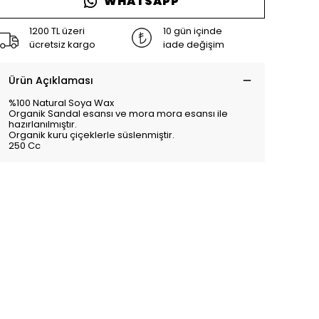
WHATSAPP
1200 TL üzeri
10 gün içinde
ücretsiz kargo
iade değişim
Ürün Açıklaması
%100 Natural Soya Wax
Organik Sandal esansı ve mora mora esansı ile
hazırlanılmıştır.
Organik kuru çiçeklerle süslenmiştir.
250 Cc