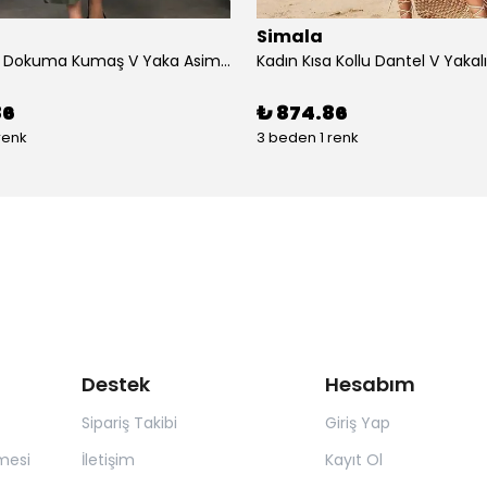
Simala
Kadın çan Dokuma Kumaş V Yaka Asimetrik Kesim Elbise
86
₺ 874.86
renk
3 beden 1 renk
Destek
Hesabım
Sipariş Takibi
Giriş Yap
mesi
İletişim
Kayıt Ol