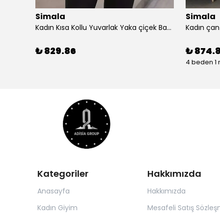
Simala
Simala
Simala Kadın Kısa Kollu V Yaka Şık Uzun Elbise
Kadın Kısa Kollu Yuvarlak Yaka çiçek Baskılı Asimetrik Kesim şifon Bluz
₺ 829.86
₺ 874.
4 beden 1 
Kategoriler
Hakkımızda
Anasayfa
Hakkımızda
Kadın Giyim
Mesafeli Satış Sözleş