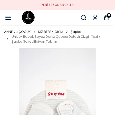
YENI SEZON ÜRÜNLER
0
ANNE ve ÇOCUK
KIZ BEBEK GİYİM
Şapka
Unisex Bebek Beyaz Deniz Çapası Detaylı Çizgili Yazlık
Şapka Soket Eldiven Takımı