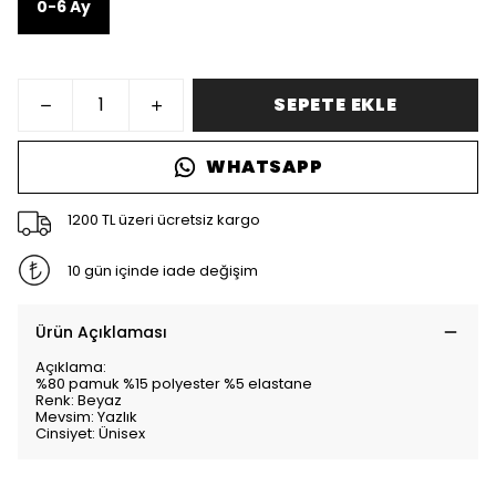
0-6 Ay
SEPETE EKLE
WHATSAPP
1200 TL üzeri ücretsiz kargo
10 gün içinde iade değişim
Ürün Açıklaması
Açıklama:
%80 pamuk %15 polyester %5 elastane
Renk: Beyaz
Mevsim: Yazlık
Cinsiyet: Ünisex