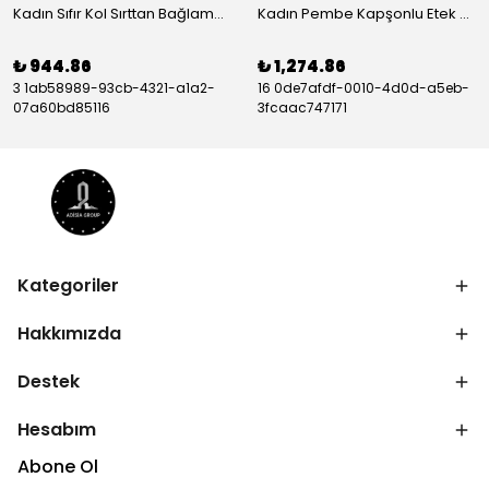
Kadın Sıfır Kol Sırttan Bağlamalı Fırfırlı çiçek Desenli Süprem Elbise - ADS-164603-S-M
Kadın Pembe Kapşonlu Etek Ucu Detay Arma Ters Dikiş Gorunumlu Ikili Takım - ADS-135048-3XL
₺ 944.86
₺ 1,274.86
3 1ab58989-93cb-4321-a1a2-
16 0de7afdf-0010-4d0d-a5eb-
07a60bd85116
3fcaac747171
Kategoriler
Hakkımızda
Destek
Hesabım
Abone Ol