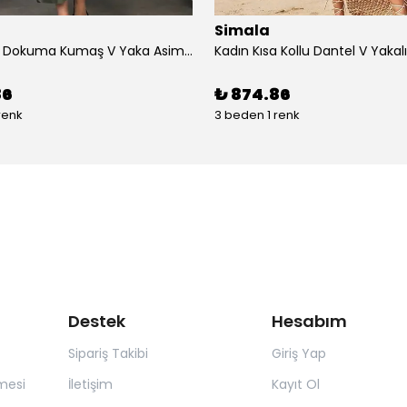
Simala
Kadın çan Dokuma Kumaş V Yaka Asimetrik Kesim Elbise
86
₺ 874.86
renk
3 beden 1 renk
Destek
Hesabım
Sipariş Takibi
Giriş Yap
mesi
İletişim
Kayıt Ol