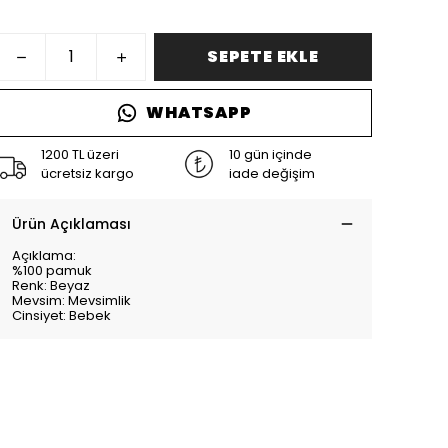
SEPETE EKLE
WHATSAPP
1200 TL üzeri
10 gün içinde
ücretsiz kargo
iade değişim
Ürün Açıklaması
Açıklama:
%100 pamuk
Renk: Beyaz
Mevsim: Mevsimlik
Cinsiyet: Bebek