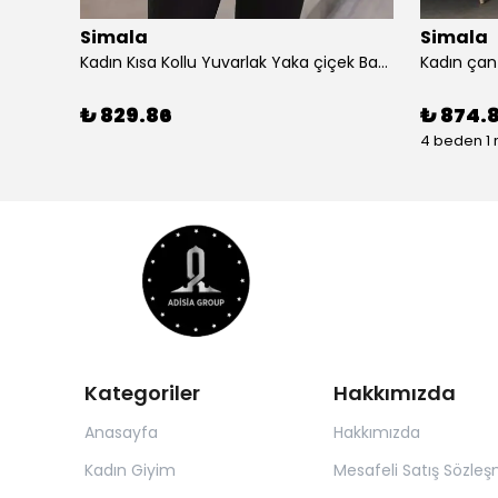
Simala
Simala
Simala Kadın Kısa Kollu V Yaka Şık Uzun Elbise
Kadın Kısa Kollu Yuvarlak Yaka çiçek Baskılı Asimetrik Kesim şifon Bluz
₺ 829.86
₺ 874.
4 beden 1 
Kategoriler
Hakkımızda
Anasayfa
Hakkımızda
Kadın Giyim
Mesafeli Satış Sözleş