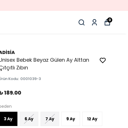
0
ADİSİA
Unisex Bebek Beyaz Gülen Ay Alttan
Çıtçıtlı Zıbın
Ürün Kodu
:
0001039-3
₺ 189.00
beden
3 Ay
6 Ay
7 Ay
9 Ay
12 Ay