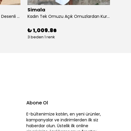
Simala
Sima
Kadın Kısa Kollu Dantel V Yakalı Desenli Süprem Elbise
Kadın Tek Omuzu Açık Omuzlardan Kurdela Detaylı çift Renkli Ithal Krep Elbise
₺ 1,009.86
₺ 87
3 beden 1 renk
4 beden
Abone Ol
E-bültenimize katılın, en yeni ürünler,
kampanyalar ve indirimlerden ilk siz
haberdar olun. Üstelik ilk online