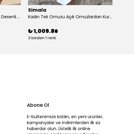
Simala
Sima
Kadın Kısa Kollu Dantel V Yakalı Desenli Süprem Elbise
Kadın Tek Omuzu Açık Omuzlardan Kurdela Detaylı çift Renkli Ithal Krep Elbise
₺ 1,009.86
₺ 87
3 beden 1 renk
4 beden
Abone Ol
E-bültenimize katılın, en yeni ürünler,
kampanyalar ve indirimlerden ilk siz
haberdar olun. Üstelik ilk online