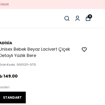
0
ADİSİA
Unisex Bebek Beyaz Lacivert Çiçek
Detaylı Yazlık Bere
Ürün Kodu
:
0001211-STD
₺ 149.00
beden
STANDART