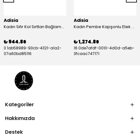
Adisia
Adisia
Kadın Sıfır Kol Sırttan Bağlamalı Fırfırlı çiçek Desenli Süprem Elbise - ADS-164603-S-M
Kadın Pembe Kapşonlu Etek Ucu Detay Arma Ters Dikiş Gorunumlu Ikili Takım - ADS-135048-3XL
₺ 944.86
₺ 1,274.86
3 1ab58989-93cb-4321-a1a2-
16 0de7afdf-0010-4d0d-a5eb-
07a60bd85116
3fcaac747171
Kategoriler
Hakkımızda
Destek