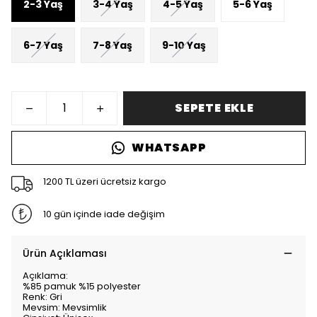
2-3 Yaş
3-4 Yaş
4-5 Yaş
5-6 Yaş
6-7 Yaş
7-8 Yaş
9-10 Yaş
SEPETE EKLE
WHATSAPP
1200 TL üzeri ücretsiz kargo
10 gün içinde iade değişim
Ürün Açıklaması
Açıklama:
%85 pamuk %15 polyester
Renk: Gri
Mevsim: Mevsimlik