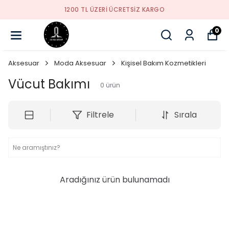
1200 TL ÜZERI ÜCRETSIZ KARGO
0
Aksesuar
Moda Aksesuar
Kişisel Bakım Kozmetikleri
Vücut Bakımı
0
ürün
Filtrele
Sırala
Aradığınız ürün bulunamadı