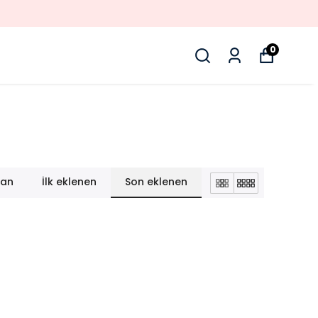
0
lan
İlk eklenen
Son eklenen