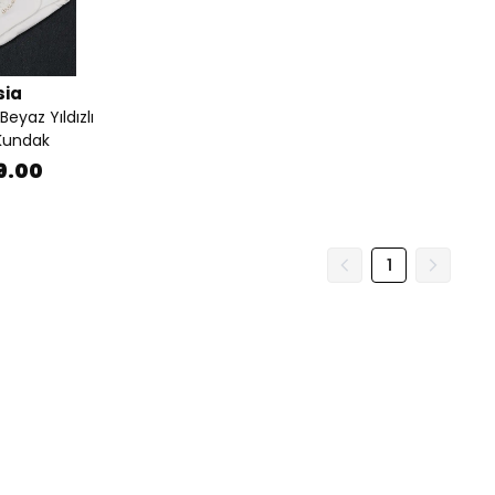
sia
eyaz Yıldızlı
 Kundak
9.00
1