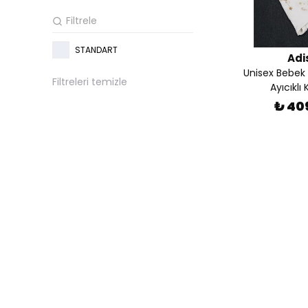
STANDART
Adi
Unisex Bebek B
Filtreleri temizle
Ayıcıklı
₺ 40