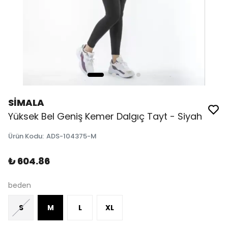
SİMALA
Yüksek Bel Geniş Kemer Dalgıç Tayt - Siyah
Ürün Kodu
:
ADS-104375-M
₺ 604.86
beden
S
M
L
XL