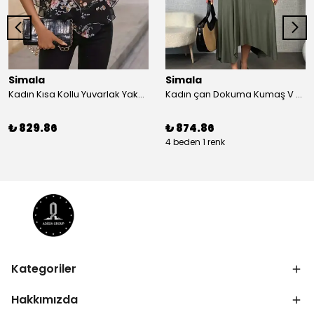
Simala
Simala
Kadın Kısa Kollu Yuvarlak Yaka çiçek Baskılı Asimetrik Kesim şifon Bluz
Kadın çan Dokuma Kumaş V Yaka Asimetrik Kesim Elbise
₺ 829.86
₺ 874.86
4 beden 1 renk
Kategoriler
Hakkımızda