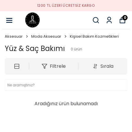
1200 TL ÜZERI ÜCRETSIZ KARGO
0
Aksesuar
Moda Aksesuar
Kişisel Bakım Kozmetikleri
Yüz & Saç Bakımı
0
ürün
Filtrele
Sırala
Aradığınız ürün bulunamadı