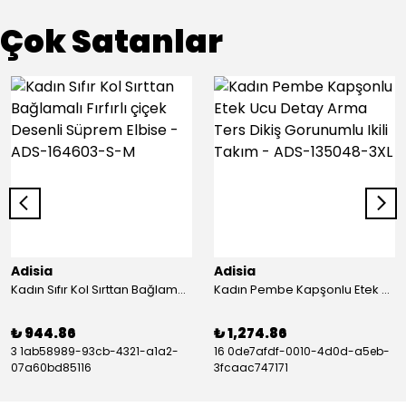
Çok Satanlar
Adisia
Adisia
Kadın Sıfır Kol Sırttan Bağlamalı Fırfırlı çiçek Desenli Süprem Elbise - ADS-164603-S-M
Kadın Pembe Kapşonlu Etek Ucu Detay Arma Ters Dikiş Gorunumlu Ikili Takım - ADS-135048-3XL
₺ 944.86
₺ 1,274.86
3 1ab58989-93cb-4321-a1a2-
16 0de7afdf-0010-4d0d-a5eb-
07a60bd85116
3fcaac747171