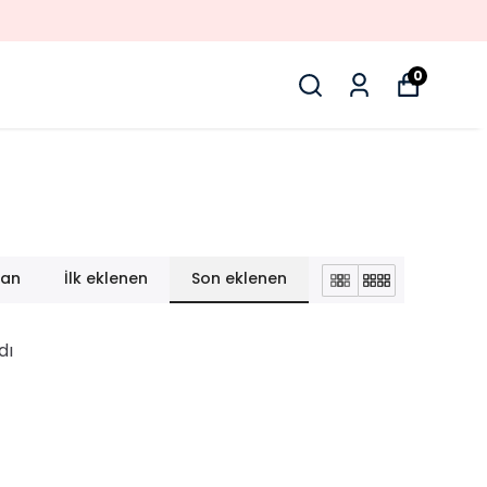
0
lan
İlk eklenen
Son eklenen
dı