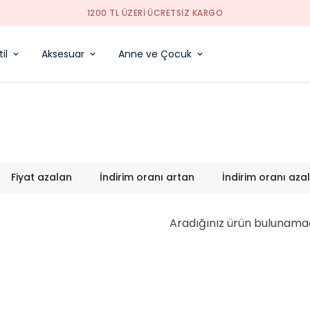
1200 TL ÜZERI ÜCRETSIZ KARGO
il
Aksesuar
Anne ve Çocuk
Fiyat azalan
İndirim oranı artan
İndirim oranı aza
Aradığınız ürün bulunama