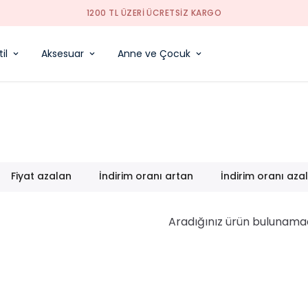
1200 TL ÜZERI ÜCRETSIZ KARGO
il
Aksesuar
Anne ve Çocuk
Fiyat azalan
İndirim oranı artan
İndirim oranı aza
Aradığınız ürün bulunama