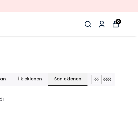
0
lan
İlk eklenen
Son eklenen
dı