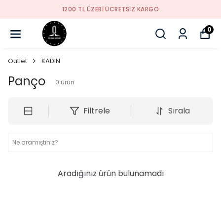
1200 TL ÜZERI ÜCRETSIZ KARGO
0
Outlet
KADIN
Panço
0
ürün
Filtrele
Sırala
Aradığınız ürün bulunamadı