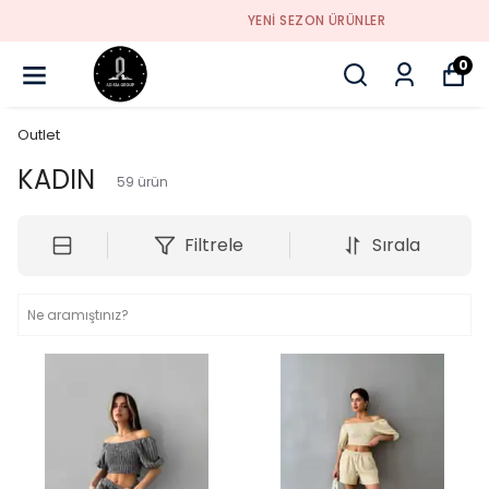
YENI SEZON ÜRÜNLER
0
Outlet
KADIN
59
ürün
Filtrele
Sırala