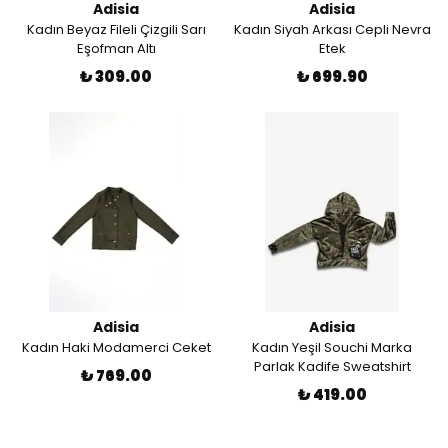
Adisia
Adisia
Kadın Beyaz Fileli Çizgili Sarı
Kadın Siyah Arkası Cepli Nevra
Eşofman Altı
Etek
₺ 309.00
₺ 699.90
Adisia
Adisia
Kadın Haki Modamerci Ceket
Kadın Yeşil Souchi Marka
Parlak Kadife Sweatshirt
₺ 769.00
₺ 419.00