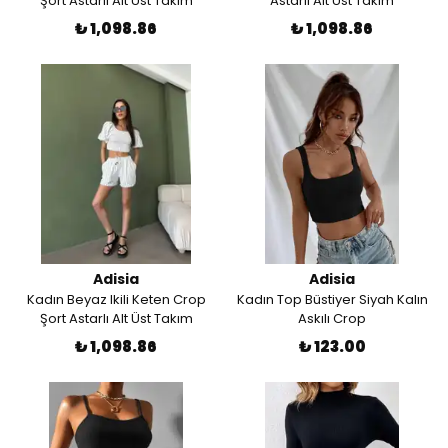
Şort Astarlı Alt Üst Takım
Astarlı Alt Üst Takım
₺ 1,098.86
₺ 1,098.86
Adisia
Adisia
Kadın Beyaz Ikili Keten Crop
Kadın Top Büstiyer Siyah Kalın
Şort Astarlı Alt Üst Takım
Askılı Crop
₺ 1,098.86
₺ 123.00