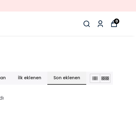
0
lan
İlk eklenen
Son eklenen
dı