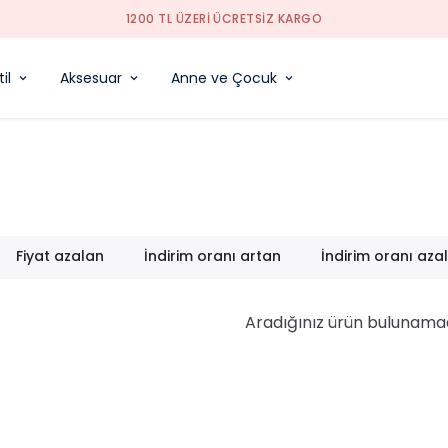
1200 TL ÜZERI ÜCRETSIZ KARGO
il
Aksesuar
Anne ve Çocuk
Fiyat azalan
İndirim oranı artan
İndirim oranı aza
Aradığınız ürün bulunama