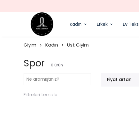
Kadın
Erkek
Ev Tekst
Giyim
Kadın
Üst Giyim
Spor
0
ürün
Fiyat artan
Filtreleri temizle