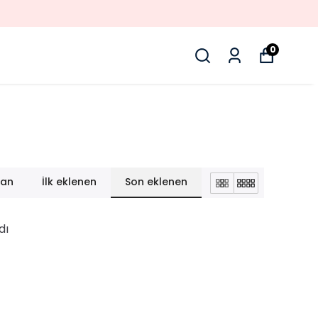
0
lan
İlk eklenen
Son eklenen
dı