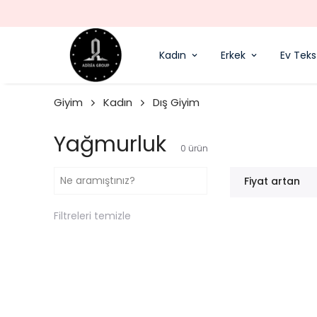
Kadın
Erkek
Ev Tekst
Giyim
Kadın
Dış Giyim
Yağmurluk
0
ürün
Fiyat artan
Filtreleri temizle