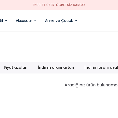
1200 TL ÜZERI ÜCRETSIZ KARGO
il
Aksesuar
Anne ve Çocuk
Fiyat azalan
İndirim oranı artan
İndirim oranı aza
Aradığınız ürün bulunama