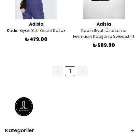
Adisia
Adisia
Kadın Siyah Sırtı Zincirli Kazak
Kadın Siyah Üstü Lame
Fermuarlı Kapşonlu Sweatshirt
₺ 479.00
₺ 589.90
1
Kategoriler